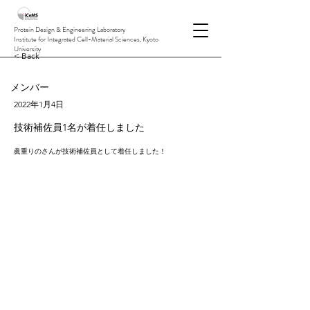
Protein Design & Engineering Laboratory
Institute for Integrated Cell-Material Sciences, Kyoto
University
< Back
メンバー
2022年1月4日
技術補佐員1名が着任しました
眞重りのさんが技術補佐員として着任しました！