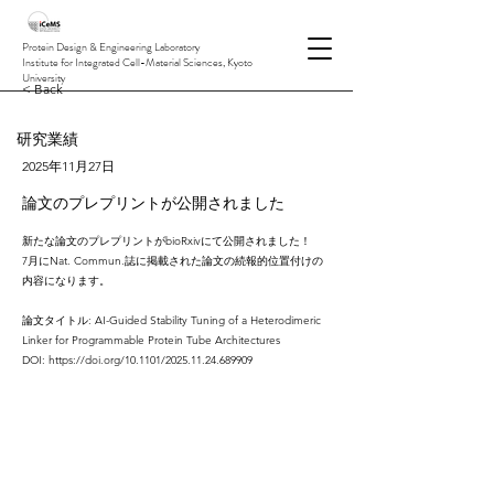
Protein Design & Engineering Laboratory
Institute for Integrated Cell-Material Sciences, Kyoto
University
< Back
研究業績
2025年11月27日
論文のプレプリントが公開されました
新たな論文のプレプリントがbioRxivにて公開されました！
7月にNat. Commun.誌に掲載された論文の続報的位置付けの
内容になります。
論文タイトル: AI-Guided Stability Tuning of a Heterodimeric
Linker for Programmable Protein Tube Architectures
DOI:
https://doi.org/10.1101/2025.11.24.689909