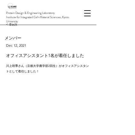
Protein Design & Engineering Laboratory
Institute for Integrated Cell-Material Sciences, Kyoto
University
< Back
メンバー
Dec 12, 2021
オフィスアシスタント1名が着任しました
川上咲季さん（京都大学農学部2回生）がオフィスアシスタン
トとして着任しました！