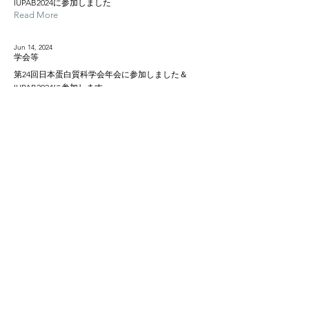
IUPAB2024に参加しました
Read More
Jun 14, 2024
学会等
第24回日本蛋白質科学会年会に参加しました＆
IUPAB2024に参加します
Read More
Jun 7, 2024
学会等
第24回日本蛋白質科学会年会に参加します
Read More
さらに表示
Protein Design & Engineering Laboratory
Hakubi Center for Advanced Research, Kyoto University
suzuki.yuta.2m@kyoto-u.ac.jp
+81 75-753-5102