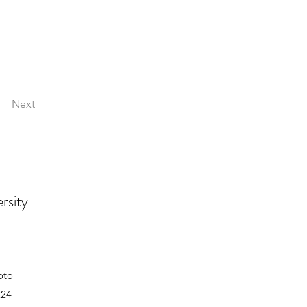
Next
rsity
oto
224