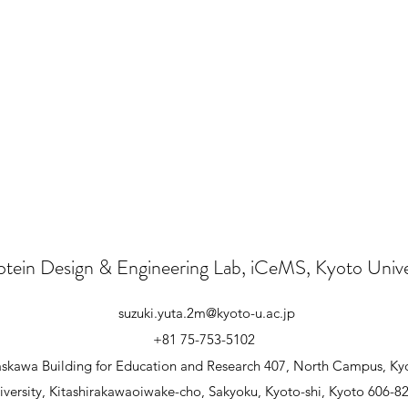
otein Design & Engineering Lab, iCeMS, Kyoto Unive
suzuki.yuta.2m@kyoto-u.ac.jp
+81 75-753-5102
skawa Building for Education and Research 407, North Campus, Ky
iversity, Kitashirakawaoiwake-cho, Sakyoku, Kyoto-shi, Kyoto 606-8